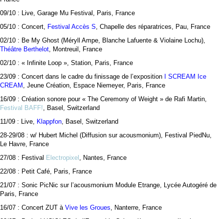
09/10 : Live, Garage Mu Festival, Paris, France
05/10 : Concert,
Festival Accès S
, Chapelle des réparatrices, Pau, France
02/10 : Be My Ghost (Méryll Ampe, Blanche Lafuente & Violaine Lochu),
Théâtre Berthelot
, Montreuil, France
02/10 : « Infinite Loop », Station, Paris, France
23/09 : Concert dans le cadre du finissage de l’exposition
I SCREAM Ice
CREAM
, Jeune Création, Espace Niemeyer, Paris, France
16/09 : Création sonore pour « The Ceremony of Weight » de Rafi Martin,
Festival BAFF!
, Basel, Switzerland
11/09 : Live,
Klappfon
, Basel, Switzerland
28-29/08 : w/ Hubert Michel (Diffusion sur acousmonium), Festival PiedNu,
Le Havre, France
27/08 : Festival
Electropixel
, Nantes, France
22/08 : Petit Café, Paris, France
21/07 : Sonic PicNic sur l’acousmonium Module Etrange, Lycée Autogéré de
Paris, France
16/07 : Concert ZUT à
Vive les Groues
, Nanterre, France