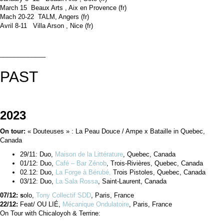
March 15 Beaux Arts , Aix en Provence (fr)
Mach 20-22 TALM, Angers (fr)
Avril 8-11 Villa Arson , Nice (fr)
_____________
PAST
2023
On tour:
« Douteuses » : La Peau Douce / Ampe x Bataille in Quebec,
Canada
29/11: Duo,
Maison de la Littérature
, Quebec, Canada
01/12: Duo,
Café – Bar Zénob
, Trois-Rivières, Quebec, Canada
02.12: Duo,
La Forge à Bérubé,
Trois Pistoles, Quebec, Canada
03/12: Duo,
La Sala Rossa
, Saint-Laurent, Canada
07/12: s
olo,
Tony Collectif SDD
, Paris, France
22/12:
Feat/ OU LIÉ,
Mécanique Ondulatoire
, Paris, France
On Tour with Chicaloyoh & Terrine: