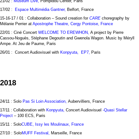
21/02 :
Museum Live,
Pompidou Center, Paris
17/02 :
Espace Multimédia Gantner,
Belfort, France
15-16-17 / 01 : Collaboration – Sound creation for
CARE
choregraphy by
Mélanie Perrier at
Apostrophe Theatre, Cergy Pontoise, France
22/01 : Ciné Concert
WELCOME TO EREWHON,
A project by Pierre
Cassou-Noguès, Stéphane Degoutin and Gwenola Wagon. Music by Méryll
Ampe. At Jeu de Paume, Paris
26/01 : Concert Audiovisuel with
Konpyuta
,
EP7,
Paris
2018
24/11 : Solo
Pas Si Loin Association,
Aubervilliers, France
17/11 : Collaboration with
Konpyuta,
Concert Audiovisuel
-Quasi Stellar
Project
– 100 ECS, Paris
15/11 : Solo
CUBE, Issy les Moulinaux, France
27/10 : Solo
MUFF Festival,
Marseille, France