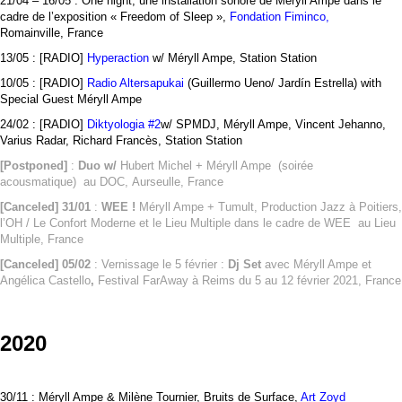
21/04 – 16/05 : One night, une installation sonore de Méryll Ampe dans le
cadre de l’exposition « Freedom of Sleep »,
Fondation Fiminco
,
Romainville, France
13/05 : [RADIO]
Hyperaction
w/ Méryll Ampe, Station Station
10/05 : [RADIO]
Radio Altersapukai
(
Guillermo Ueno
/
Jardín Estrella
)
with
Special Guest Méryll Ampe
24/02 : [RADIO]
Diktyologia #2
w/ SPMDJ, Méryll Ampe, Vincent Jehanno,
Varius Radar, Richard Francès, Station Station
[Postponed]
:
Duo w/
Hubert Michel + Méryll Ampe
(soirée
acousmatique)
au DOC,
Aurseulle, France
[Canceled]
31/01
:
WEE !
Méryll Ampe + Tumult, Production Jazz à Poitiers,
l’OH / Le Confort Moderne et le Lieu Multiple dans le cadre de WEE au
Lieu
Multiple, France
[Canceled]
05/02
: Vernissage le 5 février :
Dj Set
avec Méryll Ampe et
Angélica Castello
,
Festival FarAway
à Reims du 5 au 12 février 2021, France
2020
30/11 : Méryll Ampe & Milène Tournier, Bruits de Surface,
Art Zoyd