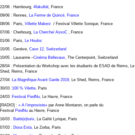
22/06 : Hambourg,
4fakultät
, France
09/06 : Rennes,
La Ferme de Quincé, France
08/06 : Paris,
Villette Makerz
/ Festival Villette Sonique, France
07/06 : Cherbourg,
La Cherche/ AssoC
, France
01/06 : Paris,
Le Houloc
15/05 : Genève,
Cave 12, Switzerland
10/05 : Lausanne –
Cinéma Bellevaux,
The Centerpoint, Switzerland
28/04 : Présentation du Workshop avec les étudiants de ESAD de Reims, Le
Shed, Reims, France
27/04 :
La Magnifique Avant Garde 2019,
Le Shed, Reims, France
30/03 :
100 % Vilette,
Paris
24/03 :
Festival PiedNu,
Le Havre, France
[RADIO] :
« A l’improviste
«
par Anne Montaron, on parle du
Festival
PiedNu
au Havre, France
16/03 :
Barbi(e)turix,
La Gaîté Lyrique, Paris
07/03 :
Doxa Esta,
Le Zorba, Paris