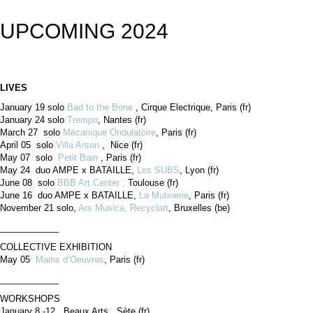
UPCOMING 2024
LIVES
January 19 solo
Bad to the Bone
, Cirque Electrique, Paris (fr)
January 24 solo
Trempo
, Nantes (fr)
March 27 solo
Mécanique Ondulatoire
, Paris (fr)
April 05 solo
Villa Arson
, Nice (fr)
May 07 solo
Petit Bain
, Paris (fr)
May 24 duo AMPE x BATAILLE,
Les SUBS
, Lyon (fr)
June 08 solo
BBB Art Center ,
Toulouse (fr)
June 16 duo AMPE x BATAILLE,
La Mutinerie
, Paris (fr)
November 21 solo,
Ars Musica, Recyclart
, Bruxelles (be)
____________
COLLECTIVE EXHIBITION
May 05
Mains d’Oeuvres
, Paris (fr)
____________
WORKSHOPS
January 8 -12 Beaux Arts , Sète (fr)