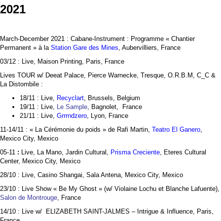
2021
March-December 2021 : Cabane-Instrument : Programme « Chantier
Permanent » à la
Station Gare des Mines
, Aubervilliers, France
03/12 : Live, Maison Printing, Paris, France
Lives TOUR w/ Deeat Palace, Pierce Warnecke, Tresque, O.R.B.M, C_C &
La Distombile :
18/11 : Live,
Recyclart
, Brussels, Belgium
19/11 : Live,
Le Sample
, Bagnolet, France
21/11 : Live,
Grrrndzero
, Lyon, France
11-14/11 : « La Cérémonie du poids » de Rafi Martin,
Teatro El Ganero
,
Mexico City, Mexico
05-11
:
Live, La Mano, Jardin Cultural,
Prisma Creciente
, Eteres Cultural
Center, Mexico City, Mexico
28/10 : Live, Casino Shangai, Sala Antena, Mexico City, Mexico
23/10 : Live Show « Be My Ghost » (w/ Violaine Lochu et Blanche Lafuente),
Salon de Montrouge
, France
14/10 : Live w/ ELIZABETH SAINT-JALMES – Intrigue & Influence, Paris,
France