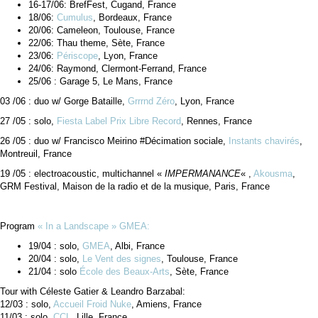
16-17/06: BrefFest, Cugand, France
18/06:
Cumulus
, Bordeaux, France
20/06: Cameleon, Toulouse, France
22/06: Thau theme, Sète, France
23/06:
Périscope
, Lyon, France
24/06: Raymond, Clermont-Ferrand, France
25/06 : Garage 5, Le Mans, France
03 /06 : duo w/ Gorge Bataille,
Grrrnd Zéro
, Lyon, France
27 /05 : solo,
Fiesta Label Prix Libre Record
, Rennes, France
26 /05 : duo w/ Francisco Meirino #Décimation sociale,
Instants chavirés
,
Montreuil, France
19 /05 : electroacoustic, multichannel «
IMPERMANANCE
« ,
Akousma
,
GRM Festival, Maison de la radio et de la musique, Paris, France
Program
« In a Landscape » GMEA:
19/04 : solo,
GMEA
, Albi, France
20/04 : solo,
Le Vent des signes
, Toulouse, France
21/04 : solo
École des Beaux-Arts
, Sète, France
Tour with Céleste Gatier & Leandro Barzabal:
12/03 : solo,
Accueil Froid Nuke
, Amiens, France
11/03 : solo,
CCL
, Lille, France