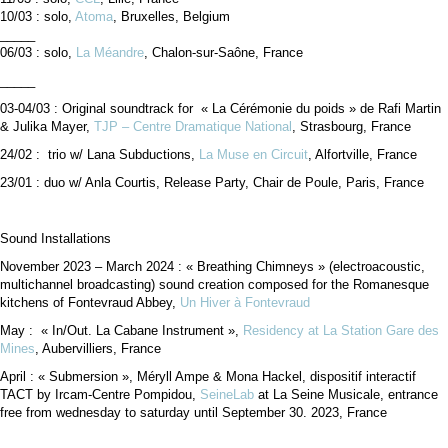
10/03 : solo,
Atoma
, Bruxelles, Belgium
_____
06/03 : solo,
La Méandre
, Chalon-sur-Saône, France
_____
03-04/03 : Original soundtrack for « La Cérémonie du poids » de Rafi Martin
& Julika Mayer,
TJP – Centre Dramatique National
, Strasbourg, France
24/02 : trio w/ Lana Subductions,
La Muse en Circuit
, Alfortville, France
23/01 : duo w/ Anla Courtis, Release Party, Chair de Poule, Paris, France
Sound Installations
November 2023 – March 2024 : « Breathing Chimneys » (electroacoustic,
multichannel broadcasting) sound creation composed for the Romanesque
kitchens of Fontevraud Abbey,
Un Hiver à Fontevraud
May : « In/Out. La Cabane Instrument »,
Residency at La Station Gare des
Mines
, Aubervilliers, France
April : « Submersion », Méryll Ampe & Mona Hackel, dispositif interactif
TACT by Ircam-Centre Pompidou,
SeineLab
at La Seine Musicale, entrance
free from wednesday to saturday until September 30. 2023, France