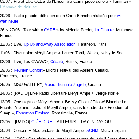
03/07 : Projet LUCIOLES de l’Ensemble Cairn, pièce sonore « Iluminan » ,
L’Abbaye de NoirLac
29/06 : Radio p-node, diffusion de la Carte Blanche réalisée pour
wi
watt’heure
26 & 27/06 : Tour with «
CARE
» by Mélanie Perrier,
La Filature
, Mulhouse,
France
12/06 : Live,
Up Up and Away Association
, Panthéon, Paris
11/06 : Discussion Méryll Ampe & Lauren Tortil, Wo-ks, Noisy le Sec
02/06 : Live, Les OWAWO,
Césaré
, Reims, France
29/05
:
Réunion Confort
– Micro Festival des Ateliers Canard,
Cormeray, France
29/05 : MSU GALLERY,
Music Biennale Zagreb
, Croatia
14/05 : [RADIO] Live Radio Libertaire Méryll Ampe + Vierge Noir e
12/05 : One night de Méryll Ampe + Be My Ghost ( Trio w/ Blanche La
Fuente, Violaine Lochu et Méryll Ampe), dans le cadre de « Freedom of
Sleep »,
Fondation Fiminco
, Romainville, France
02/05 : [RADIO]
OUÏE DIRE –
AILLEURS – DAY IN DAY OUT
30/04 : Concert + Masterclass de Méryll Ampe,
SONM
, Murcia, Spain