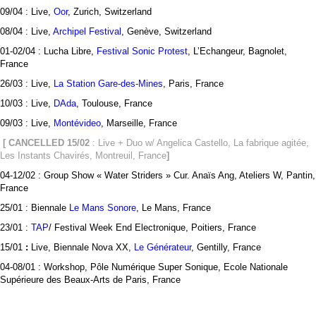
09/04 : Live,
Oor
, Zurich, Switzerland
08/04 : Live,
Archipel Festival
, Genève, Switzerland
01-02/04 : Lucha Libre,
Festival Sonic Protest
, L’Echangeur, Bagnolet,
France
26/03 : Live,
La Station Gare-des-Mines
, Paris, France
10/03 : Live,
DAda
, Toulouse, France
09/03 : Live,
Montévideo
, Marseille, France
[ CANCELLED 15/02
: Live + Duo w/ Angelica Castello,
La fabrique agitée
,
Les Instants Chavirés, Montreuil, France
]
04-12/02 : Group Show « Water Striders » Cur. Anaïs Ang, Ateliers W, Pantin,
France
25/01 : Biennale
Le Mans Sonore
, Le Mans, France
23/01 :
TAP
/ Festival Week End Electronique, Poitiers, France
15/01
:
Live, Biennale Nova XX,
Le Générateur
, Gentilly, France
04-08/01 : Workshop, Pôle Numérique Super Sonique, Ecole Nationale
Supérieure des Beaux-Arts de Paris, France