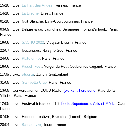
15/10 : Live,
La Part des Anges
, Rennes, France
14/10 : Live,
La Brèche
, Brest, France
01/10 : Live, Nuit Blanche, Evry-Courcouronnes, France
03/09 : Live, Delpire & co, Launching Bérangère Fromont’s book, Paris,
France
19/08 : Live,
SACHO 2022
, Vicq-sur-Breuilh, France
22/07 : Live, Iveconu.es, Noisy-le-Sec, France
24/06 : Live,
Plateforme
, Paris, France
18/06 : Live,
PiquelTFest
, Verger du Petit Coubrenier, Cugand, France
11/06 : Live,
Stuenzi
, Zurich, Switzerland
31/05 : Live,
Gambetta Club
, Paris, France
13/05 : Conversation on DUUU Radio,
[woːks] : hors-série
, Parc de la
Villette, Paris, France
12/05 : Live, Festival Interstice #16
,
École Supérieure d’Arts et Média
, Caen,
France
07/05 : Live, Ecotone Festival, Bruxelles (Forest), Belgium
28/04 : Live,
Bateau Ivre
, Tours, France