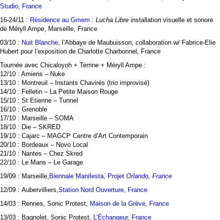
Studio
, France
16-24/11 :
Résidence au Gmem
:
Lucha Libre
installation visuelle et sonore
de Méryll Ampe,
Marseille, France
03/10 :
Nuit Blanche,
l’Abbaye de Maubuisson, c
ollaboration w/ Fabrice-Elie
Hubert pour l’exposition de Charlotte Charbonnel, France
Tournée avec Chicaloyoh + Terrine + Méryll Ampe :
12/10 : Amiens – Nuke
13/10 : Montreuil – Instants Chavirés (trio improvisé)
14/10 : Felletin – La Petite Maison Rouge
15/10 : St Etienne – Tunnel
16/10 : Grenoble
17/10 : Marseille – SOMA
18/10 : Die – SKRED
19/10 : Cajarc – MAGCP Centre d’Art Contemporain
20/10 : Bordeaux – Novo Local
21/10 : Nantes – Chez Skred
22/10 : Le Mans – Le Garage
19/09
:
Marseille,
Biennale Manifesta,
Projet
Orlando, France
12/09 : Aubervilliers,
Station Nord Ouverture
, France
14/03 : Rennes, Sonic Protest,
Maison de la Grève, France
13/03 : Bagnolet, Sonic Protest,
L’Échangeur, France