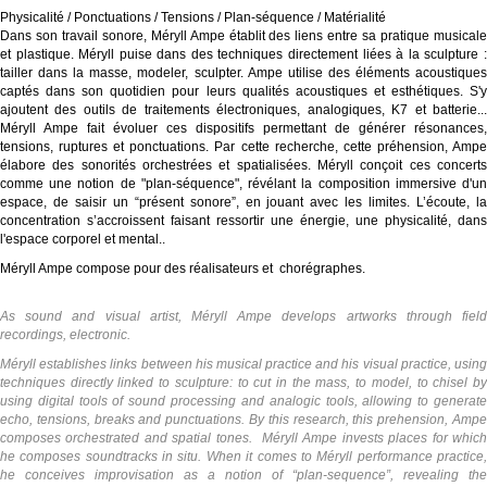
Physicalité / Ponctuations / Tensions / Plan-séquence / Matérialité
Dans son travail sonore, Méryll Ampe établit des liens entre sa pratique musicale
et plastique. Méryll puise dans des techniques directement liées à la sculpture :
tailler dans la masse, modeler, sculpter. Ampe utilise des éléments acoustiques
captés dans son quotidien pour leurs qualités acoustiques et esthétiques. S'y
ajoutent des outils de traitements électroniques, analogiques, K7 et batterie...
Méryll Ampe fait évoluer ces dispositifs permettant de générer résonances,
tensions, ruptures et ponctuations. Par cette recherche, cette préhension, Ampe
élabore des sonorités orchestrées et spatialisées. Méryll conçoit ces concerts
comme une notion de "plan-séquence", révélant la composition immersive d'un
espace, de saisir un “présent sonore”, en jouant avec les limites. L’écoute, la
concentration s’accroissent faisant ressortir une énergie, une physicalité, dans
l'espace corporel et mental..
Méryll Ampe compose pour des réalisateurs et chorégraphes.
As sound and visual artist, Méryll Ampe develops artworks through field
recordings, electronic.
Méryll establishes links between his musical practice and his visual practice, using
techniques directly linked to sculpture: to cut in the mass, to model, to chisel by
using digital tools of sound processing and analogic tools, allowing to generate
echo, tensions, breaks and punctuations. By this research, this prehension, Ampe
composes orchestrated and spatial tones. Méryll Ampe invests places for which
he composes soundtracks in situ. When it comes to Méryll performance practice,
he conceives improvisation as a notion of “plan-sequence”, revealing the